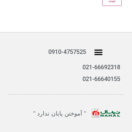
منو
0910-4757525
تماس با ما
دانلود کاتالوگ
021-66692318
021-66640155
" آموختن پایان ندارد "