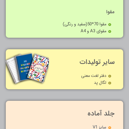
مقوا
مقوا 70*50(سفید و رنگی)
مقوای A3 و A4
سایر تولیدات
دفتر لغت معنی
لگال پد
جلد آماده
سایز V1