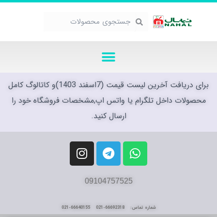
رش
ه
جستجو
جستجو
حتوا
منو
برای دریافت آخرین لیست قیمت (7اسفند 1403)و کاتالوگ کامل
محصولات داخل تلگرام یا واتس اپ,مشخصات فروشگاه خود را
ارسال کنید.
I
T
W
n
e
h
s
l
a
t
e
t
09104757525
a
g
s
g
r
a
شماره تماس: 66692318-021 66640155-021