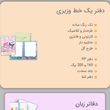
r
a
p
a
m
p
دفتر یک خط وزیری
m
تک رنگ ساده
طرحدار و کلاسیک
کارتونی و فانتزی
حاشیه دار
طرح گل
دفتر PP
160 و 200 برگ
جلد سخت
دفتر املا
دفاتر زبان