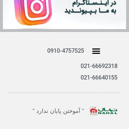
منو
0910-4757525
تماس با ما
دانلود کاتالوگ
021-66692318
021-66640155
" آموختن پایان ندارد "