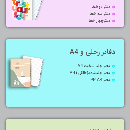
دفتر دوخط
دفتر سه خط
دفترچهار خط
دفاتر رحلی و A4
دفتر جلد سخت A4
دفتر جلدشده(طلقی) A4
دفتر PP A4